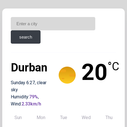
20
°C
Durban
Sunday 6:27
,
clear
sky
Humidity:
79%
,
Wind:
2.33km/h
Sun
Mon
Tue
Wed
Thu