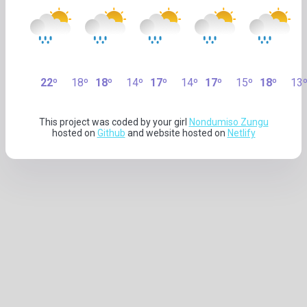
22º
18º
18º
14º
17º
14º
17º
15º
18º
13
This project was coded by your girl
Nondumiso Zungu
hosted on
Github
and website hosted on
Netlify